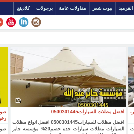
القرميد
بيوت شعر
مقاولات عامة
برجولات
كلادينج
-
افضل مظلات للسيارات0500301445
صور
رخي
افضل مظلات للسيارات0500301445 افضل انواع مظلات
3% مظلات
السيارات مظلات سيارات جدة خصم20% مؤسسة جابر
صور