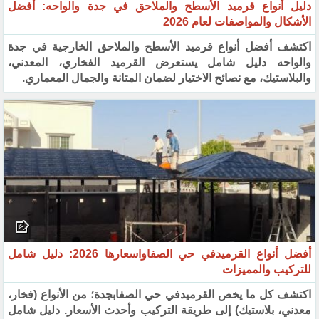
دليل أنواع قرميد الأسطح والملاحق في جدة والواحه: أفضل
الأشكال والمواصفات لعام 2026
اكتشف أفضل أنواع قرميد الأسطح والملاحق الخارجية في جدة
والواحه دليل شامل يستعرض القرميد الفخاري، المعدني،
والبلاستيك، مع نصائح الاختيار لضمان المتانة والجمال المعماري.
أفضل أنواع القرميدفي حي الصفاواسعارها 2026: دليل شامل
للتركيب والمميزات
اكتشف كل ما يخص القرميدفي حي الصفابجدة؛ من الأنواع (فخار،
معدني، بلاستيك) إلى طريقة التركيب وأحدث الأسعار. دليل شامل