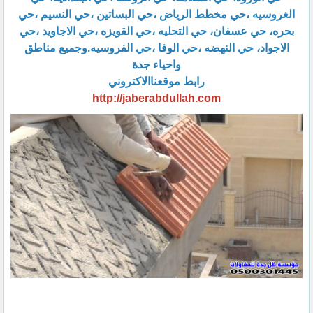
الغروسيه ،حي مخطط الرياض ،حي البساتين ،حي النسيم ،حي
بحره، حي عسفان، حي التحليه ،حي القويزه ،حي الاجاويد ،حي
الاجواد، حي النهضه ،حي الوفا ،حي الفروسيه.وجميع مناطق
واحياء جدة
رابط موقعناالاكتروني
http://jaberabdullah.com