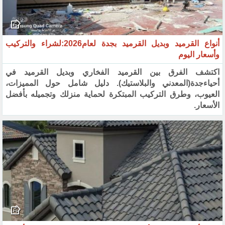
أنواع القرميد وبديل القرميد بجدة لعام2026:لشراء والتركيب
وأسعار اليوم
اكتشف الفرق بين القرميد الفخاري وبديل القرميد في
أحياءجدة(المعدني والبلاستيك). دليل شامل حول المميزات،
العيوب، وطرق التركيب المبتكرة لحماية منزلك وتجميله بأفضل
الأسعار.