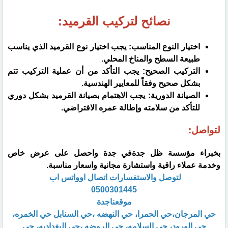
نصائح لتركيب القرميد:
اختيار النوع المناسب: يجب اختيار نوع القرميد الذي يناسب
طبيعة السطح والمناخ المحلي.
التركيب الصحيح: يجب التأكد من أن عملية التركيب تتم
بشكل صحيح وفقاً للمعايير الهندسية.
الصيانة الدورية: يجب الاهتمام بصيانة القرميد بشكل دوري
للتأكد من سلامته وإطالة عمره الافتراضي.
لتواصل:
بخبراء مؤسسة ظل جدةفي جدة واحصل على عرض خاص
وخدمة عملاء راقية واستشارة مجانية واسعار مناسبة.
لتوصل والاستفسارات اتصال اوواتس اب
0500301445
موقعناجدة
حي المرجان،حي الحمرا، حي النهضه ،حي السنابل حي الخمره،
حي الورود، حي السلامه، حي الروضه ،حي البغداديه، حي