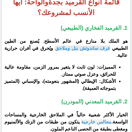
​قائمة أنواع القرميد بجدةوالواحة: أيها
الأنسب لمشروعك؟
1. القرميد الفخاري (الطبيعي)
​هو الملك بلا منازع في عالم الأسطح. يُصنع من الطين
الطبيعي
غرف ساندوتش بنل وملاحق
ويُحرق في أفران حرارية
عالية.
​المميزات: لون ثابت لا يتغير بمرور الزمن، مقاومة عالية
للحرائق، وعزل صوتي ممتاز.
​الأشكال: الإيطالي (المشهور بنعومته)، والإسباني (المتميز
بتموجاته العميقة).
​2. القرميد المعدني (المودرن)
​الخيار الأكثر شعبية حالياً في الملاحق الخارجية والمساحات
الواسعة.
مجالس خارجية
يتكون من طبقات من الزنك والألمنيوم
ومغطى بطبقة من الحصى الناعم الملون.