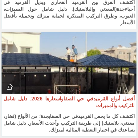
اكتشف الفرق بين القرميد الفخاري وبديل القرميد في
أحياءجدة(المعدني والبلاستيك). دليل شامل حول المميزات،
العيوب، وطرق التركيب المبتكرة لحماية منزلك وتجميله بأفضل
الأسعار.
أفضل أنواع القرميدفي حي الصفاواسعارها 2026: دليل شامل
للتركيب والمميزات
اكتشف كل ما يخص القرميدفي حي الصفابجدة؛ من الأنواع (فخار،
معدني، بلاستيك) إلى طريقة التركيب وأحدث الأسعار. دليل شامل
يساعدك في اختيار التغطية المثالية لمنزلك.