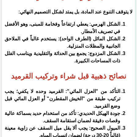
​لا يتوقف التنوع عند المادة، بل يمتد لشكل التصميم النهائي:
​الشكل الهرمي: يعطي ارتفاعاً وفخامة للمبنى، وهو الأفضل
في تصريف الأمطار.
​الشكل المائل (الطرف الواحد): يستخدم غالباً في الملاحق
الجانبية والمظلات المنزلية.
​الشكل المزدوج: يجمع بين الحداثة والتقليدية ويناسب الفلل
ذات المساحات الكبيرة.
​نصائح ذهبية قبل شراء وتركيب القرميد
​التأكد من "العزل المائي": القرميد وحده لا يكفي؛ يجب
تركيب طبقة من "الخيش المقطرن" أو العزل المائي قبل
وضع القرميد.
​جودة الهيكل الحديدي: تأكد من استخدام حديد بسماكة عالية
وقصات دقيقة لضمان استقامة السقف.
​الميول الصحيح: يجب ألا يقل ميل السقف عن زاوية معينة
(غالباً 20-30 درجة) لضمان انسياب المياه.