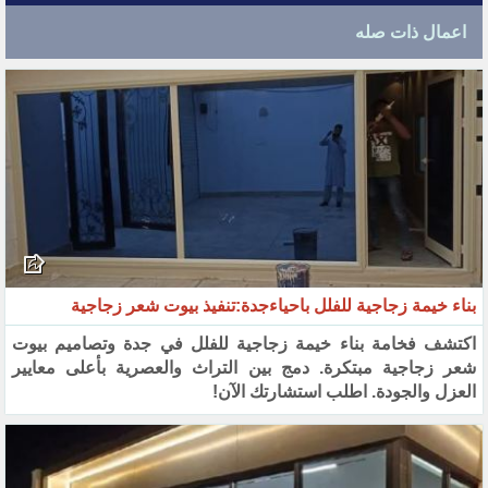
اعمال ذات صله
بناء خيمة زجاجية للفلل باحياءجدة:تنفيذ بيوت شعر زجاجية
اكتشف فخامة بناء خيمة زجاجية للفلل في جدة وتصاميم بيوت
شعر زجاجية مبتكرة. دمج بين التراث والعصرية بأعلى معايير
العزل والجودة. اطلب استشارتك الآن!