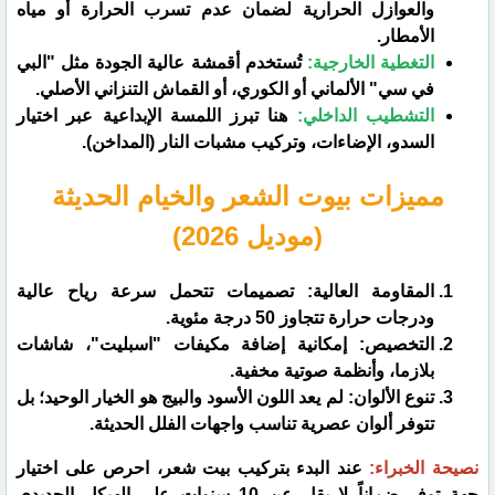
والعوازل الحرارية لضمان عدم تسرب الحرارة أو مياه
الأمطار.
التغطية الخارجية:
تُستخدم أقمشة عالية الجودة مثل "البي
في سي" الألماني أو الكوري، أو القماش التنزاني الأصلي.
التشطيب الداخلي:
هنا تبرز اللمسة الإبداعية عبر اختيار
السدو، الإضاءات، وتركيب مشبات النار (المداخن).
​مميزات بيوت الشعر والخيام الحديثة
(موديل 2026)
​المقاومة العالية: تصميمات تتحمل سرعة رياح عالية
ودرجات حرارة تتجاوز 50 درجة مئوية.
​التخصيص: إمكانية إضافة مكيفات "اسبليت"، شاشات
بلازما، وأنظمة صوتية مخفية.
​تنوع الألوان: لم يعد اللون الأسود والبيج هو الخيار الوحيد؛ بل
تتوفر ألوان عصرية تناسب واجهات الفلل الحديثة.
​نصيحة الخبراء:
عند البدء بتركيب بيت شعر، احرص على اختيار
جهة توفر ضماناً لا يقل عن 10 سنوات على الهيكل الحديدي