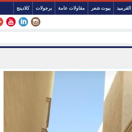
القرميد
بيوت شعر
مقاولات عامة
برجولات
كلادينج