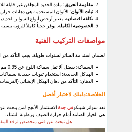
مقاومة الحريق:
مادة الحديد المجلفن غير قابلة للا
ثبات الألوان:
الألوان المستخدمة هي دهانات حراري
تكلفة اقتصادية
: يعتبر أرخص أنواع السواتر الحديد
الخصوصية الكاملة:
يوفر حجباً كاملاً للرؤية بنسبة 100%.
مواصفات التركيب الفنية
​لضمان استدامة الساتر لسنوات طويلة، يجب التأكد من الم
​السماكة: يفضل ألا تقل سماكة اللوح عن 0.35 مم إلى 0.50 مم.
​الهياكل الحديدية: استخدام تيوبات حديدية بسماكات كافية (مثل 2 مم) لضمان ثبا
​الدهان: التأكد من دهان الهيكل الإنشائي (الفريمات
الخلاصة:دليلك لاختيار أفضل
​تعد سواتر شينكو
في جدة
الاستثمار الأنجح لمن يبحث عن 
هي الخيار الصامد أمام حرارة الصيف ورطوبة الشتاء.
هل تبحث عن فني متخصص لرفع المقاسا