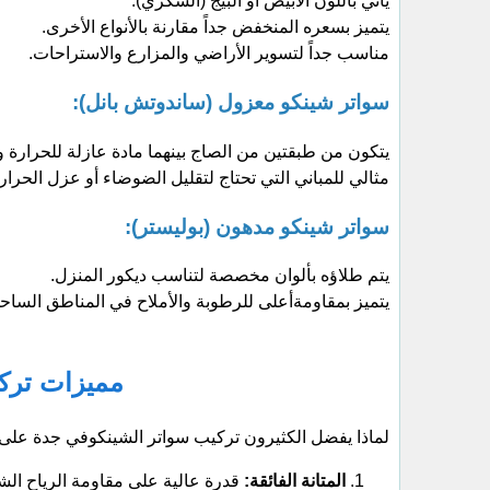
​يأتي باللون الأبيض أو البيج (السكري).
​يتميز بسعره المنخفض جداً مقارنة بالأنواع الأخرى.
​مناسب جداً لتسوير الأراضي والمزارع والاستراحات.
سواتر شينكو معزول (ساندوتش بانل):
​يتكون من طبقتين من الصاج بينهما مادة عازلة للحرارة 
​مثالي للمباني التي تحتاج لتقليل الضوضاء أو عزل الحرار
سواتر شينكو مدهون (بوليستر):
​يتم طلاؤه بألوان مخصصة لتناسب ديكور المنزل.
​يتميز بمقاومةأعلى للرطوبة والأملاح في المناطق الساحل
مميزات ترك
​لماذا يفضل الكثيرون تركيب سواتر الشينكوفي جدة على ح
المتانة الفائقة:
قدرة عالية على مقاومة الرياح الشد