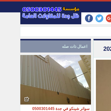
اعمال ذات صله
سواتر شينكو في جدة 0500301445