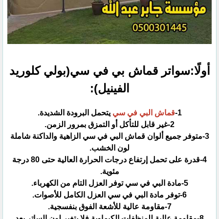
أولًا:سواتر قماش بي في سي(بولي كلوريد
الفينيل):‏
قماش البي في سي
يتحمل البرودة الشديدة.‏
‏3-متوفر جميع ألوان قماش البي في سي الزاهية والداكنة شاملة
لون الخشب.‏
‏4-قدرة على تحمل إرتفاع درجات الحرارة العالية حتى 80 درجة
مئوية.‏
‏8-مقاومة عالية للمنظفات الكيماوية فلا يتغير لون الساتر بعد