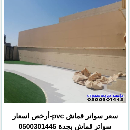
سعر سواتر قماش pvc-أرخص اسعار
سواتر قماش بجدة 0500301445