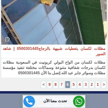
مظلات لكسان بتغطيات شبيهة بالزجاج0500301445 | شاهد
الصور‏
مظلات لكسان من الواح البولي كربونيت في السعودية مظلات
لكسان بدرجات شفافية متنوعة وسماكات مختلفة تنفيذ ‏مؤسسة
مظلات وسواتر جابر عبد الله إتصل بنا الأن 0500301445‏
>
9
8
7
6
5
4
3
2
1
<
مؤسسة ظل جدة للمقاولات العامة ©
تحدث معنا الآن
تصميم عبود الهاشمي