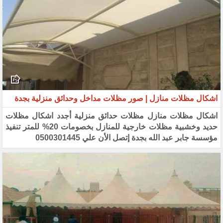
اشكال مظلات منازل | صور مظلات مداخل وحدائق منزلية بجدة
اشكال مظلات منازل مظلات حدائق منزلية أجدد اشكال مظلات
حديد وخشبية مظلات خارجية للمنازل بخصومات 20% ‏للمتر تنفيذ
مؤسسة جابر عبد الله بجدة إتصل الأن علي 0500301445‏