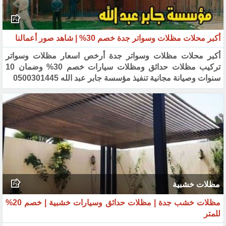
أكبر محلات مظلات وسواتر جدة خصم 30% | شاهد صور أعمالنا‏
أكبر محلات مظلات وسواتر جدة أرخص اسعار مظلات وسواتر
تركيب مظلات حدائق ومظلات سيارات خصم 30% ‏وضمان 10
سنوات وصيانة مجانية تنفيذ مؤسسة جابر عبد الله 0500301445‏
مظلات خشبية
مظلات خشب جدة | مظلات حدائق وسيارات خشبية | خصم 20%
للمتر‏