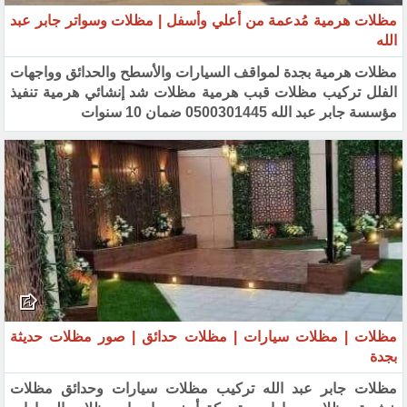
مظلات هرمية مُدعمة من أعلي وأسفل | مظلات وسواتر جابر عبد
الله
مظلات هرمية بجدة لمواقف السيارات والأسطح والحدائق وواجهات
الفلل تركيب مظلات قبب هرمية مظلات شد إنشائي ‏هرمية تنفيذ
مؤسسة جابر عبد الله 0500301445 ضمان 10 سنوات
مظلات | مظلات سيارات | مظلات حدائق | صور مظلات حديثة
بجدة
مظلات جابر عبد الله تركيب مظلات سيارات وحدائق مظلات