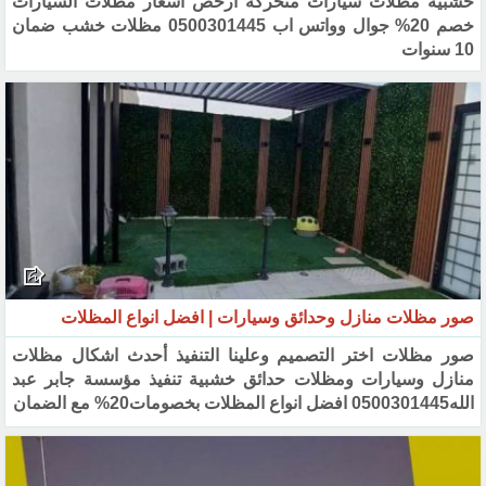
خشبية مظلات سيارات متحركة أرخص اسعار مظلات ‏السيارات
خصم 20% جوال وواتس اب 0500301445 مظلات خشب ضمان
10 سنوات
صور مظلات منازل وحدائق وسيارات | افضل انواع المظلات
صور مظلات اختر التصميم وعلينا التنفيذ أحدث اشكال مظلات
منازل وسيارات ومظلات حدائق خشبية تنفيذ مؤسسة جابر عبد
الله0500301445 افضل انواع المظلات بخصومات20% مع الضمان