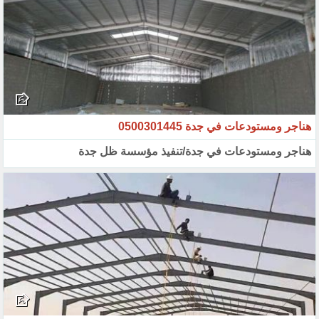
هناجر ومستودعات في جدة 0500301445
هناجر ومستودعات في جدة/تنفيذ مؤسسة ظل جدة