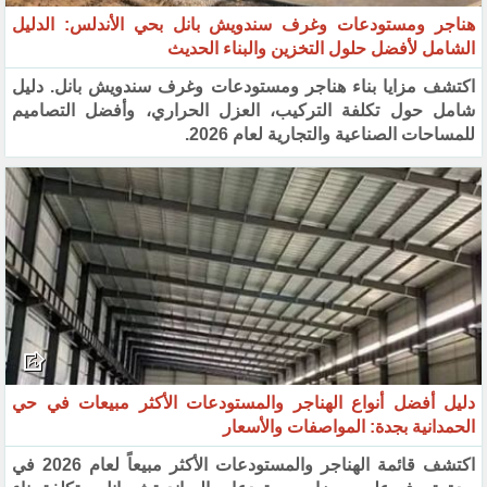
هناجر ومستودعات وغرف سندويش بانل بحي الأندلس: الدليل
الشامل لأفضل حلول التخزين والبناء الحديث
اكتشف مزايا بناء هناجر ومستودعات وغرف سندويش بانل. دليل
شامل حول تكلفة التركيب، العزل الحراري، وأفضل التصاميم
للمساحات الصناعية والتجارية لعام 2026.
دليل أفضل أنواع الهناجر والمستودعات الأكثر مبيعات في حي
الحمدانية بجدة: المواصفات والأسعار
اكتشف قائمة الهناجر والمستودعات الأكثر مبيعاً لعام 2026 في