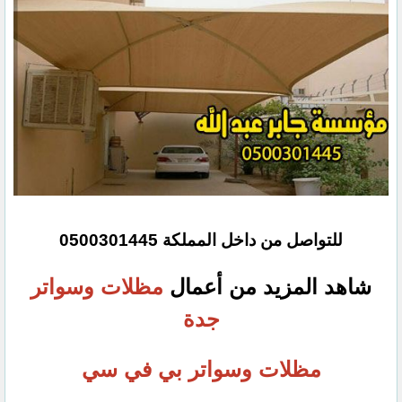
للتواصل من داخل المملكة 0500301445‏
شاهد المزيد من أعمال
مظلات وسواتر
جدة
مظلات وسواتر بي في سي