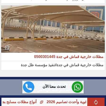
مظلات خارجية قماش في جدة 0500301445
مظلات خارجية قماش في جدة/تنفيذ مؤسسة ظل جدة
مؤسسة ظل جدة للمقاولات العامة ©
تحدث معنا الآن
تصميم عبود الهاشمي
ث تصاميم 2026
أنواع مظلات مسابح بجدةومظلات خارجية للمنازل 2026 | دليل الاختي