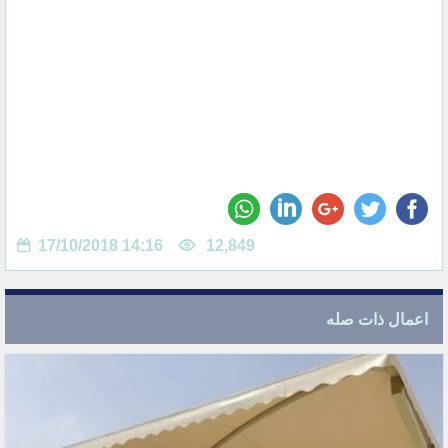
17/10/2018 14:16
12,849
اعمال ذات صله